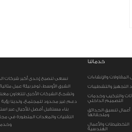
خدماتنا
 المقاولات والإنشاءات
نسعى لنصبح إحدى أكبر شركات ال
الشرق الأوسط، توفر بيئة عمل مثال،
د التجهيز والتشطيبات
وتشجع الشركات الأخرى للتعاون معنا
أثاث والتركيب وخدمات
التصميم الداخلي
دعم غير محدود للمجتمع، ولدينا رؤي
بناء مستقبل أفضل للأجيال عبر اس
أعمال تنسيق الحدائق
وملحقاتها
التقنيات والمعدات المتطورة في مجال
التخطيطات والأعمال
وخدما
الهندسية