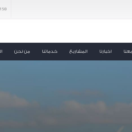
158
عنا
اخبارنا
المشاريع
خدماتنا
من نحن
ال