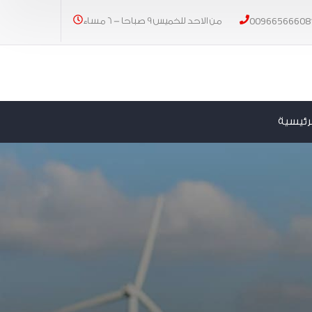
00966566608
من الاحد للخميس 9 صباحا - 6 مساء
رئيسية