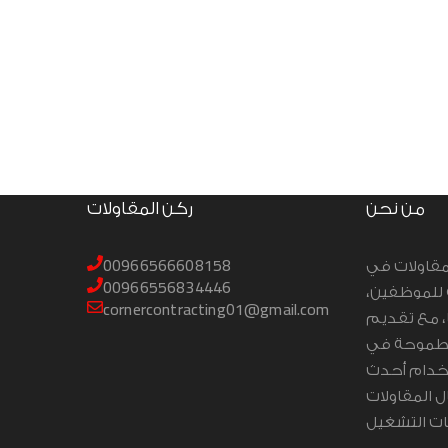
من نحن
ركن المقاولات
00966566608158
مقاولات في
00966556834446
ية للموظفين
cornercontracting01@gmail.com
، مع تقديم
ة طموحة في
تخدام أحدث
 المقاولات
ت التشغيل