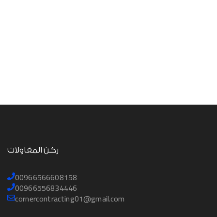
ركن المقاولات
00966566608158
00966556834446
cornercontracting01@gmail.com